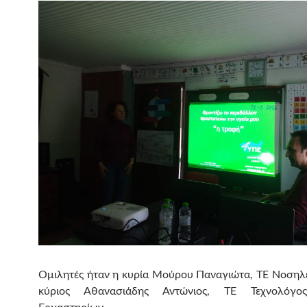
Ομιλητές ήταν η κυρία Μούρου Παναγιώτα, ΤΕ Νοσηλε
κύριος Αθανασιάδης Αντώνιος, ΤΕ Τεχνολόγος