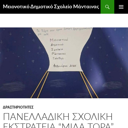
Μετάβαση
Αναζήτηση
Μειονοτικό Δημοτικό Σχολείο Μάνταινας
σε
ΚΎΡΙΟ
περιεχόμενο
ΜΕΝΟΎ
ΔΡΑΣΤΗΡΙΟΤΗΤΕΣ
ΠΑΝΕΛΛΑΔΙΚΉ ΣΧΟΛΙΚΉ
ΕΚΣΤΡΑΤΕΊΑ “ΜΊΛΑ ΤΏΡΑ”