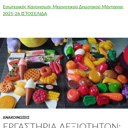
Εσωτερικός Κανονισμός Μειονοτικού Δημοτικού Μάνταινας
2025-26 ΙΣΤΟΣΕΛΙΔΑ
ΑΝΑΚΟΙΝΩΣΕΙΣ
ΕΡΓΑΣΤΉΡΙΑ ΔΕΞΙΟΤΉΤΩΝ: