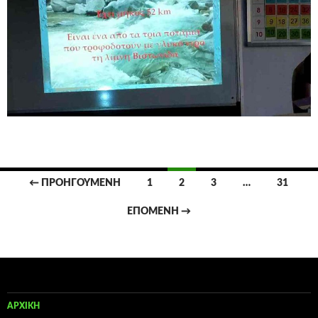
Πλοήγηση
← ΠΡΟΗΓΟΎΜΕΝΗ
1
2
3
…
31
άρθρων
ΕΠΌΜΕΝΗ →
ΑΡΧΙΚΉ